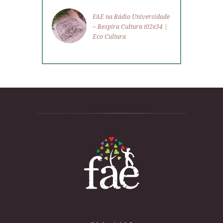
FAE na Rádio Universidade
~ Respira Cultura t02e34 |
Eco Cultura